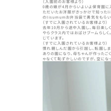
（入園前のお客様より）
0歳の娘が4月からいよいよ保育園に
ただいたお洋服がきっかけで知ったl
のlisumumお弁当袋で勇気をも
（すでに入園されているお客様より）
去年10月から途中入園し、毎日楽し
やらクラス内ではおばけブームらしく
じています。
（すでに入園されているお客様より）
慣れ親しんだ園から引越し、転園しま
ありの園になり、母ちゃんが作ったご
ゃなくて恥ずかしいのですが、空にな