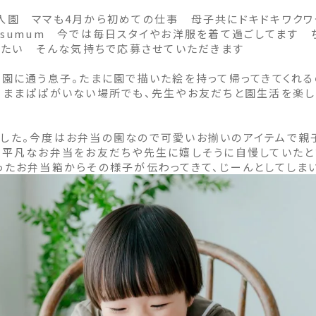
入園 ママも4月から初めての仕事 母子共にドキドキワク
isumum 今では毎日スタイやお洋服を着て過ごしてます
らいたい そんな気持ちで応募させていただきます
く園に通う息子。たまに園で描いた絵を持って帰ってきてくれる
。ままぱぱがいない場所でも、先生やお友だちと園生活を楽
した。今度はお弁当の園なので可愛いお揃いのアイテムで親
く平凡なお弁当をお友だちや先生に嬉しそうに自慢していたと
ったお弁当箱からその様子が伝わってきて、じーんとしてしま