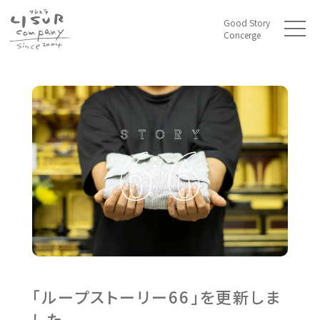
Good Story
t
Concerge
o
g
g
l
e
n
a
v
i
g
a
t
i
o
n
「ループストーリー66」を更新しま
した。