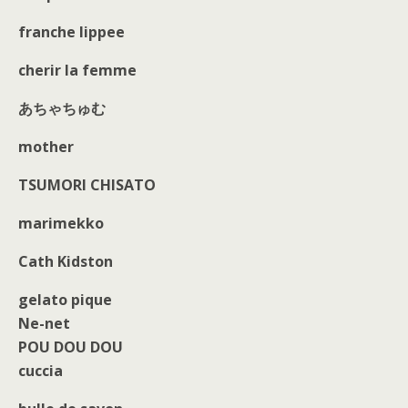
franche lippee
cherir la femme
あちゃちゅむ
mother
TSUMORI CHISATO
marimekko
Cath Kidston
gelato pique
Ne-net
POU DOU DOU
cuccia