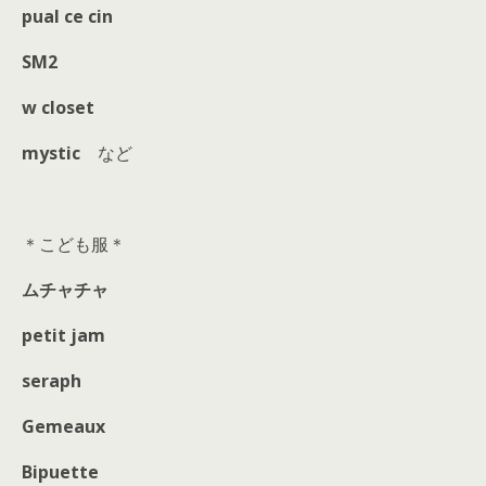
pual ce cin
SM2
w closet
mystic
など
＊こども服＊
ムチャチャ
petit jam
seraph
Gemeaux
Bipuette