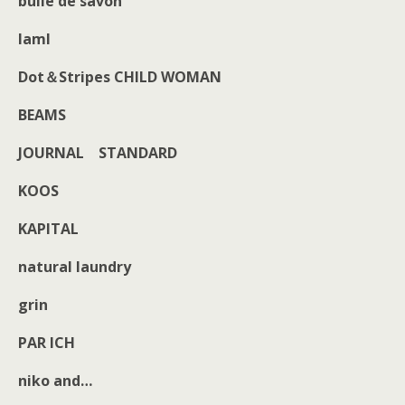
bulle de savon
IamI
Dot＆Stripes CHILD WOMAN
BEAMS
JOURNAL STANDARD
KOOS
KAPITAL
natural laundry
grin
PAR ICH
niko and…