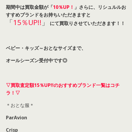
期間中は買取金額が「
10％UP！
」
さらに、リシュルルお
すすめブランドをお持ちいただきますと
「
15％UP!!
」
にて買取りさせていただきます！！
ベビー・キッズ～おとなサイズまで、
オールシーズン受付中です◎
▽
買取
査定
額
15％UP!!
のおすすめブランド一覧
はコチ
ラ！
▽
＊おとな服＊
ParAvion
Crisp