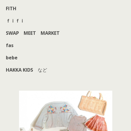
FITH
ｆｉｆｉ
SWAP MEET MARKET
fas
bebe
HAKKA KIDS
など