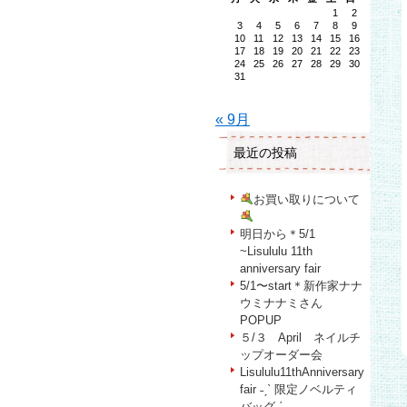
1
2
3
4
5
6
7
8
9
10
11
12
13
14
15
16
17
18
19
20
21
22
23
24
25
26
27
28
29
30
31
« 9月
最近の投稿
お買い取りについて
明日から＊5/1
~Lisululu 11th
anniversary fair
5/1〜start＊新作家ナナ
ウミナナミさん
POPUP
５/３ April ネイルチ
ップオーダー会
Lisululu11thAnniversary
fair ˗ˏˋ 限定ノベルティ
バッグˎˊ˗