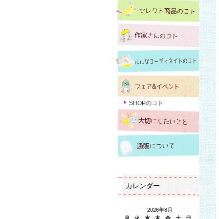
SHOPのコト
カレンダー
2026年8月
月
火
水
木
金
土
日