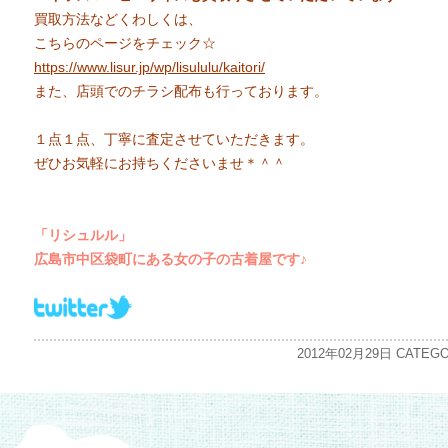
買取方法などくわしくは、
こちらのページをチェック☆
https://www.lisur.jp/wp/lisululu/kaitori/
また、店頭でのチラシ配布も行っております。
１点１点、丁寧に査定させていただきます。
ぜひお気軽にお持ちくださいませ＊＾＾
「リシュルル」
広島市中区袋町にある女の子の古着屋です♪
2012年02月29日 CATEGO