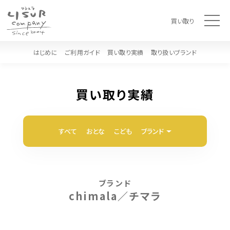
t
買い取り
o
g
g
l
はじめに
ご利用ガイド
買い取り実績
取り扱いブランド
e
n
a
v
i
買い取り実績
g
a
t
i
o
すべて
おとな
こども
ブランド
n
ブランド
chimala／チマラ