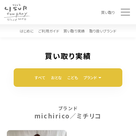
t
買い取り
o
g
g
l
はじめに
ご利用ガイド
買い取り実績
取り扱いブランド
e
n
a
v
i
買い取り実績
g
a
t
i
o
すべて
おとな
こども
ブランド
n
ブランド
michirico／ミチリコ