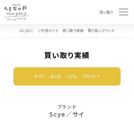
t
買い取り
o
g
g
l
はじめに
ご利用ガイド
買い取り実績
取り扱いブランド
e
n
a
v
i
買い取り実績
g
a
t
i
o
すべて
おとな
こども
ブランド
n
ブランド
Scye／サイ