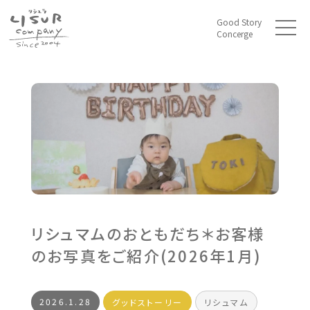
Good Story
t
Concerge
o
g
g
l
e
n
a
v
i
g
a
t
i
o
n
リシュマムのおともだち＊お客様
のお写真をご紹介(2026年1月)
2026.1.28
グッドストーリー
リシュマム