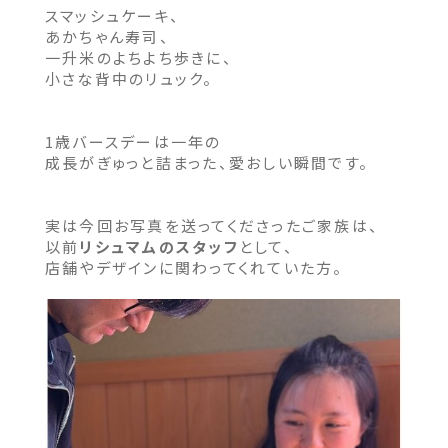
スマッシュケーキ、
あかちゃん寿司、
一升米のよちよち歩きに、
小さな背中のリュック。
1歳バースデーは一年の
成長がぎゅっと詰まった、愛おしい瞬間です。
実は今回お写真を送ってくださったご家族は、
以前
リシュマムのスタッフ
として、
店舗やデザインに関わってくれていた方。