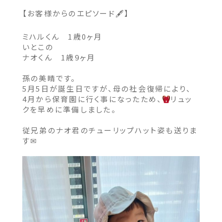
【お客様からのエピソード🖋】
ミハルくん 1歳0ヶ月
いとこの
ナオくん 1歳9ヶ月
孫の美晴です。
5月5日が誕生日ですが、母の社会復帰により、
4月から保育園に行く事になったため、
リュッ
クを早めに準備しました。
従兄弟のナオ君のチューリップハット姿も送りま
す✉