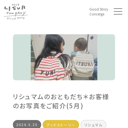
Good Story
t
Concerge
o
g
g
l
e
n
a
v
i
g
a
t
i
o
n
リシュマムのおともだち＊お客様
のお写真をご紹介(5月)
2026.5.25
グッドストーリー
リシュマム